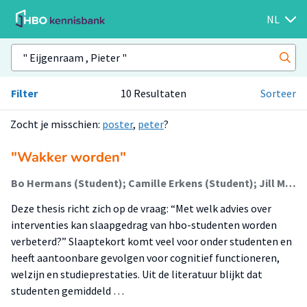
NL
Filter
10 Resultaten
Sorteer
Zocht je misschien:
poster
,
peter
?
"Wakker worden"
Bo Hermans (Student); Camille Erkens (Student); Jill Mourmans (Student); Pieter Eijgenraam (Begeleider); Eveliene Dera de Bie (Begeleider)
Deze thesis richt zich op de vraag: “Met welk advies over
interventies kan slaapgedrag van hbo-studenten worden
verbeterd?” Slaaptekort komt veel voor onder studenten en
heeft aantoonbare gevolgen voor cognitief functioneren,
welzijn en studieprestaties. Uit de literatuur blijkt dat
studenten gemiddeld …