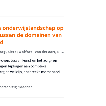
e onderwijslandschap op
tussen de domeinen van
nd
de Wit, Krista (Music In Context); Gaillard, Stefan; Sirag, Siete; Wolfrat - van der Aart, Ellen; Dons, Karolien (Music In Context); Coumans, Anke (Image In Context); Camuti, Fabiola; Christophe, Nirav; Keuning, Gjilke; van Geelen, Stefan; Reeder, Yke
s-overs tussen kunst en het zorg- en
ingen bijdragen aan complexe
 zorg en welzijn, ontbreekt momenteel
dersoortig materiaal