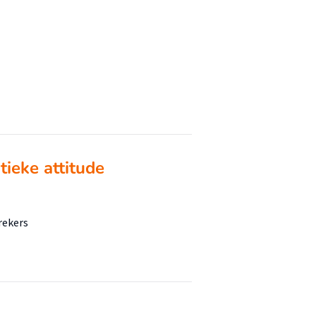
ieke attitude
rekers