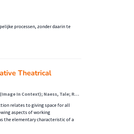
elijke processen, zonder daarin te
tive Theatrical
Coumans, Anke (Image In Context); Jansen, Michiel (Image In Context); Naess, Tale; Raein, Maziar; Kolsteeg, Johan; Boomgaard, Jeroen; Heusden, Barend van
ion relates to giving space for all
owing aspects of working
 as the elementary characteristic of a