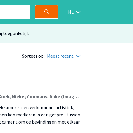
NL
ij toegankelijk
Sorteer op:
Meest recent
Uitham, Marjolein (Image In Context); Reeder, Yke; Koek, Nieke; Coumans, Anke (Image In Context)
kkamer is een verkennend, artistiek,
enen kan mediëren in een gesprek tussen
n document om de bevindingen met elkaar