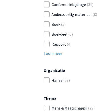
Conferentiebijdrage
(31)
Andersoortig materiaal
(8)
Boek
(5)
Boekdeel
(5)
Rapport
(4)
Toon meer
Organisatie
Hanze
(58)
Thema
Mens & Maatschappij
(29)