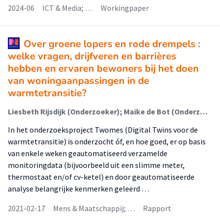
2024-06
ICT & Media; …
Workingpaper
Over groene lopers en rode drempels :
welke vragen, drijfveren en barrières
hebben en ervaren bewoners bij het doen
van woningaanpassingen in de
warmtetransitie?
Liesbeth Rijsdijk (Onderzoeker); Maike de Bot (Onderzoeker); Pascal de Vries (Onderzoeker); Igor ter Halle (Onderzoeker)
In het onderzoeksproject Twomes (Digital Twins voor de
warmtetransitie) is onderzocht óf, en hoe goed, er op basis
van enkele weken geautomatiseerd verzamelde
monitoringdata (bijvoorbeeld uit een slimme meter,
thermostaat en/of cv-ketel) en door geautomatiseerde
analyse belangrijke kenmerken geleerd …
2021-02-17
Mens & Maatschappij; …
Rapport