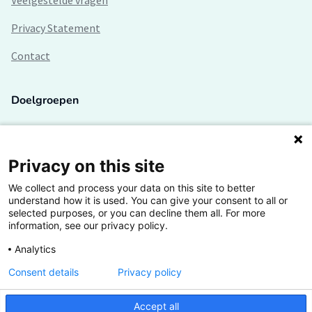
Veelgestelde vragen
Privacy Statement
Contact
Doelgroepen
Studenten
Lectoren en onderzoekers
Privacy on this site
We collect and process your data on this site to better
Bedrijven
understand how it is used. You can give your consent to all or
selected purposes, or you can decline them all. For more
Hogescholen
information, see our privacy policy.
Analytics
Consent details
Privacy policy
De grootste kennisbank van het HBO
Accept all