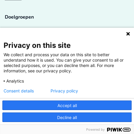
Doelgroepen
Studenten
Lectoren en onderzoekers
Privacy on this site
We collect and process your data on this site to better
Bedrijven
understand how it is used. You can give your consent to all or
selected purposes, or you can decline them all. For more
Hogescholen
information, see our privacy policy.
Analytics
Consent details
Privacy policy
De grootste kennisbank van het HBO
Accept all
Inspiratie op jouw vakgebied
Decline all
Vrij toegankelijk
Powered by