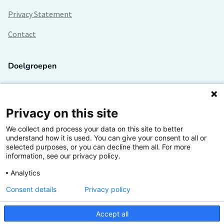
Privacy Statement
Contact
Doelgroepen
Studenten
Lectoren en onderzoekers
Privacy on this site
We collect and process your data on this site to better
Bedrijven
understand how it is used. You can give your consent to all or
selected purposes, or you can decline them all. For more
Hogescholen
information, see our privacy policy.
Analytics
Consent details
Privacy policy
De grootste kennisbank van het HBO
Accept all