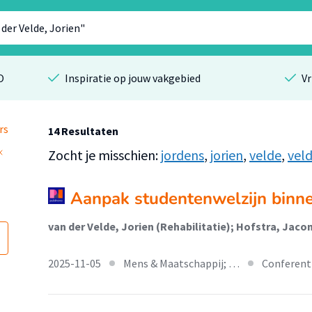
O
Inspiratie op jouw vakgebied
Vr
rs
14 Resultaten
Zocht je misschien:
jordens
,
jorien
,
velde
,
vel
Aanpak studentenwelzijn binn
2025-11-05
Mens & Maatschappij; …
Conferent