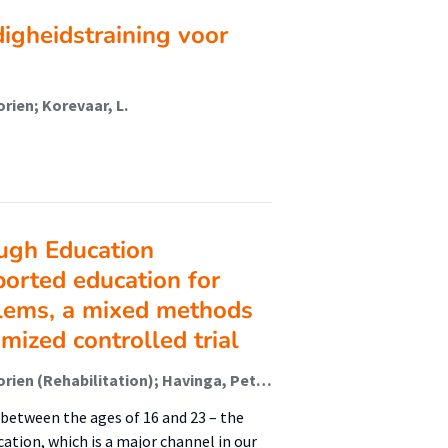
igheidstraining voor
rien; Korevaar, L.
ugh Education
orted education for
blems, a mixed methods
mized controlled trial
Hofstra, Jacomijn (Rehabilitation); van der Velde, Jorien (Rehabilitation); Havinga, Petra (Rehabilitation); Korevaar, E.L.
between the ages of 16 and 23 – the
ation, which is a major channel in our