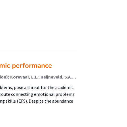
mic performance
Wijbenga, Lisette; van der Velde, Jorien (Rehabilitation); Korevaar, E.L.; Reijneveld, S.A.; Hofstra, Jacomijn (Rehabilitation); de Winter, A.F.
blems, pose a threat for the academic
 route connecting emotional problems
g skills (EFS). Despite the abundance