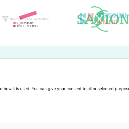
BO Kennisbank
er de HBO Kennisbank
Deelnemende hogescholen
gen onderzoek publiceren
Veelgestelde vragen
d how it is used. You can give your consent to all or selected purpos
tgelicht
Privacy Statement
en Access
Contact