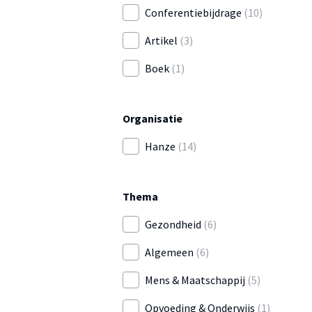
Conferentiebijdrage
(10)
Artikel
(3)
Boek
(1)
Organisatie
Hanze
(14)
Thema
Gezondheid
(6)
Algemeen
(6)
Mens & Maatschappij
(5)
Opvoeding & Onderwijs
(1)