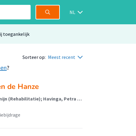
NL
ij toegankelijk
Sorteer op:
Meest recent
den
?
en de Hanze
van der Velde, Jorien (Rehabilitatie); Hofstra, Jacomijn (Rehabilitatie); Havinga, Petra (Rehabilitatie); Tullius, Janne (Rehabilitatie)
iebijdrage