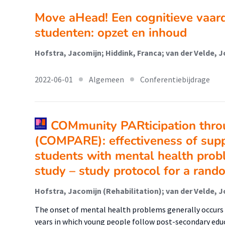
Move aHead! Een cognitieve vaard
studenten: opzet en inhoud
Hofstra, Jacomijn; Hiddink, Franca; van der Velde, Jo
2022-06-01
Algemeen
Conferentiebijdrage
COMmunity PARticipation thro
(COMPARE): effectiveness of supp
students with mental health pro
study – study protocol for a rando
The onset of mental health problems generally occurs 
years in which young people follow post-secondary educ