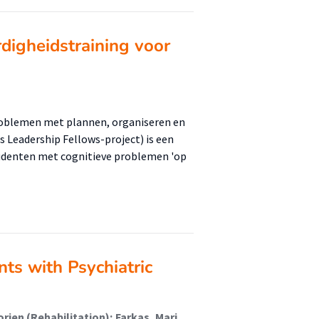
digheidstraining voor
roblemen met plannen, organiseren en
 Leadership Fellows-project) is een
udenten met cognitieve problemen 'op
ts with Psychiatric
Hofstra, Jacomijn (Rehabilitation); van der Velde, Jorien (Rehabilitation); Farkas, Marianne; Korevaar, E.L.; Buttner, Svenja