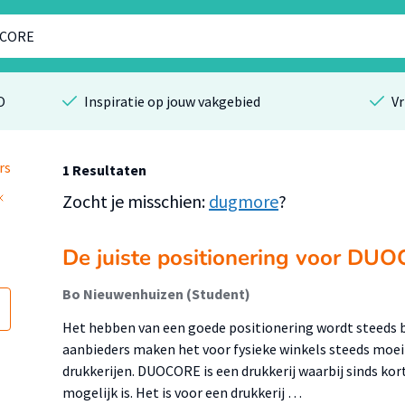
O
Inspiratie op jouw vakgebied
Vr
rs
1 Resultaten
Zocht je misschien:
dugmore
?
De juiste positionering voor DU
Bo Nieuwenhuizen (Student)
Het hebben van een goede positionering wordt steeds be
aanbieders maken het voor fysieke winkels steeds moeil
drukkerijen. DUOCORE is een drukkerij waarbij sinds kor
mogelijk is. Het is voor een drukkerij …