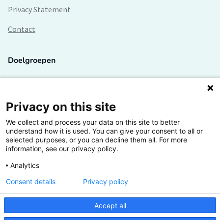
Privacy Statement
Contact
Doelgroepen
Studenten
Lectoren en onderzoekers
Privacy on this site
We collect and process your data on this site to better
Bedrijven
understand how it is used. You can give your consent to all or
selected purposes, or you can decline them all. For more
Hogescholen
information, see our privacy policy.
Analytics
Consent details
Privacy policy
De grootste kennisbank van het HBO
Accept all
Inspiratie op jouw vakgebied