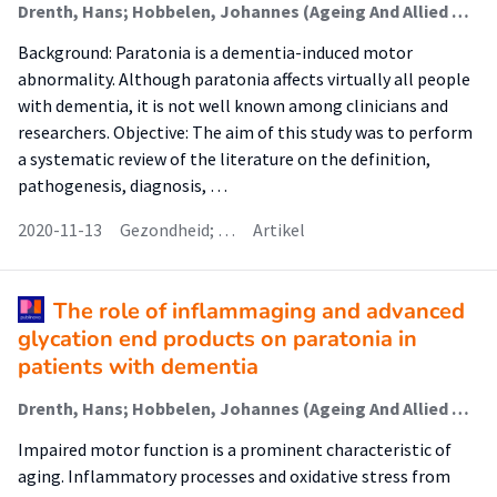
Drenth, Hans; Hobbelen, Johannes (Ageing And Allied Health Care); Zuidema, Sytse U; Bautmans, Ivan; Kleiner-Fisman, Galit; Marinelli, Lucio
Background: Paratonia is a dementia-induced motor
abnormality. Although paratonia affects virtually all people
with dementia, it is not well known among clinicians and
researchers. Objective: The aim of this study was to perform
a systematic review of the literature on the definition,
pathogenesis, diagnosis, …
2020-11-13
Gezondheid; …
Artikel
The role of inflammaging and advanced
glycation end products on paratonia in
patients with dementia
Drenth, Hans; Hobbelen, Johannes (Ageing And Allied Health Care); Zuidema, Sytse U; Bautmans, Ivan
Impaired motor function is a prominent characteristic of
aging. Inflammatory processes and oxidative stress from