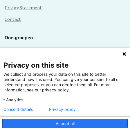
Privacy Statement
Contact
Doelgroepen
Studenten
Lectoren en onderzoekers
Privacy on this site
We collect and process your data on this site to better
Bedrijven
understand how it is used. You can give your consent to all or
selected purposes, or you can decline them all. For more
Hogescholen
information, see our privacy policy.
Analytics
Consent details
Privacy policy
De grootste kennisbank van het HBO
Accept all