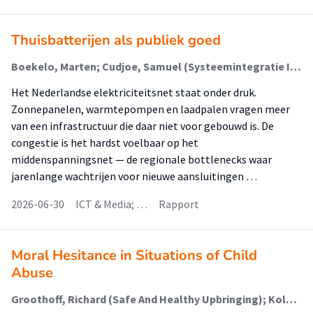
Thuisbatterijen als publiek goed
Boekelo, Marten; Cudjoe, Samuel (Systeemintegratie In De Energietransitie); Goorhuis, Dik; Hendriks, Eric; Hut, Peter; Jun, Lingkang; Lamain, Wiebo (Communication, Behaviour & Sustainable Society); Pul, Harold; van Rij, Eva (Communication, Behaviour & Sustainable Society); van Someren, Christian (Energietransitie En Netwerken); Zhan, Sen
Het Nederlandse elektriciteitsnet staat onder druk.
Zonnepanelen, warmtepompen en laadpalen vragen meer
van een infrastructuur die daar niet voor gebouwd is. De
congestie is het hardst voelbaar op het
middenspanningsnet — de regionale bottle­necks waar
jarenlange wachtrijen voor nieuwe aansluitingen …
2026-06-30
ICT & Media; …
Rapport
Moral Hesitance in Situations of Child
Abuse
Groothoff, Richard (Safe And Healthy Upbringing); Kole, Jos; Ketner, Susan (Safe And Healthy Upbringing); Van Den Hoven, Mariëtte