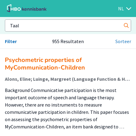
NL
Filter
955 Resultaten
Sorteer
Psychometric properties of
MyCommunication-Children
Alons, Eline; Luinge, Margreet (Language Function & Healthy Ageing); Gerrits, Ellen; Ter Wal, Nicole; Van Ewijk, Lisette; Schalet, Benjamin; Terwee, Caroline Barbara
Background Communicative participation is the most
important outcome of speech and language therapy.
However, there are no instruments to measure
communicative participation in children. This paper focuses
on assessing the psychometric properties of
MyCommunication-Children, an item bank designed to …