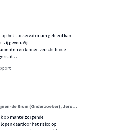
n op het conservatorium geleerd kan
zij geven. Vijf
rumenten en binnen verschillende
gericht …
pport
Wina Smeenk (Lector); Hilma van Slooten; Esther Krijnen-de Bruin (Onderzoeker); Jeroen Spoelstra
ruk op mantelzorgende
 lopen daardoor het risico op