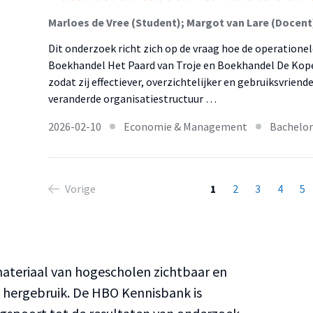
Marloes de Vree (Student); Margot van Lare (Docent
Dit onderzoek richt zich op de vraag hoe de operatione
Boekhandel Het Paard van Troje en Boekhandel De Kop
zodat zij effectiever, overzichtelijker en gebruiksvriend
veranderde organisatiestructuur …
2026-02-10
Economie & Management
Bachelor
Vorige
1
2
3
4
5
teriaal van hogescholen zichtbaar en
n hergebruik. De HBO Kennisbank is