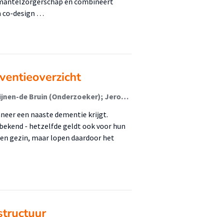
t mantelzorgerschap en combineert
h co-design …
ventieoverzicht
Wina Smeenk (Lector); Hilma van Slooten; Esther Krijnen-de Bruin (Onderzoeker); Jeroen Spoelstra
neer een naaste dementie krijgt.
 bekend - hetzelfde geldt ook voor hun
 en gezin, maar lopen daardoor het
structuur