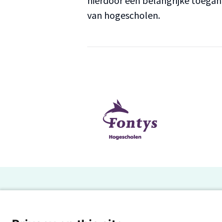
hierdoor een belangrijke toega
van hogescholen.
H
Powered by SURF
Ov