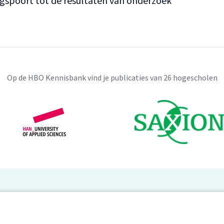
ngspoort tot de resultaten van onderzoek
Op de HBO Kennisbank vind je publicaties van 26 hogescholen
BO Kennisbank
er de HBO Kennisbank
Deelnemende hogescholen