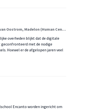
Ponsioen, Arnout (Human Centered Technologies); van Oostrom, Madelon (Human Centered Technologies)
ke overheden blijkt dat de digitale
dt geconfronteerd met de nodige
els. Hoewel er de afgelopen jaren veel
lschool Encanto worden ingericht om