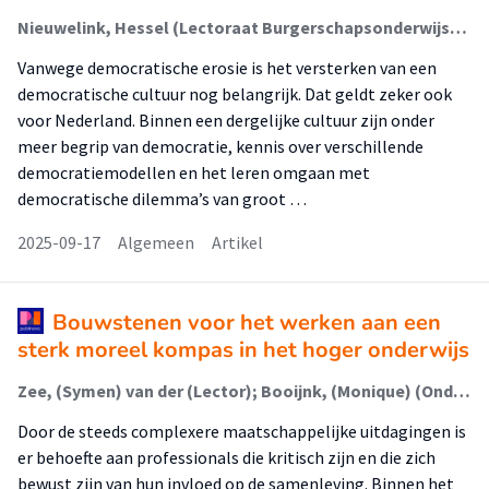
Nieuwelink, Hessel (Lectoraat Burgerschapsonderwijs); Teegelbeckers, Jip (Faculteit Onderwijs En Opvoeding (Foo)); Biçer, Ersin; El Jafoufi, Yassin; Längin, Verena; Tütmez, Fabian; Schilder, Conrad
Vanwege democratische erosie is het versterken van een
democratische cultuur nog belangrijk. Dat geldt zeker ook
voor Nederland. Binnen een dergelijke cultuur zijn onder
meer begrip van democratie, kennis over verschillende
democratiemodellen en het leren omgaan met
democratische dilemma’s van groot …
2025-09-17
Algemeen
Artikel
Bouwstenen voor het werken aan een
sterk moreel kompas in het hoger onderwijs
Zee, (Symen) van der (Lector); Booijnk, (Monique) (Onderzoeker); Slingerland, (Willeke) (Lector); Leeuw, (Renske) de (Onderzoeker); Tolkamp, (Jory) (Lid Lectoraat)
Door de steeds complexere maatschappelijke uitdagingen is
er behoefte aan professionals die kritisch zijn en die zich
bewust zijn van hun invloed op de samenleving. Binnen het