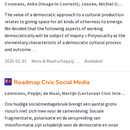
Coumans, Anke (Image In Context); Jansen, Michiel (Image In Context); Naess, Tale; Raein, Maziar; Kolsteeg, Johan; Boomgaard, Jeroen; Heusden, Barend van
The value of a democratic approach to a cultural production
relates to giving space for all kinds of otherness to emerge.
We decided that the following aspects of working
democratically will be subject of inquiry: • Polyvocality as the
elementary characteristic of a democratic cultural process
and outcome. …
2025-01-01
Mens & Maatschappij; …
Boekdeel
Roadmap Civic Social Media
Lemmens, Pepijn; de Waal, Martijn (Lectoraat Civic Interaction Design); Hammelburg, Esther (Faculteit Digitale Media En Creatieve Industrie (Fdmci)); Oosterlaken, Eva (Lectoraat Civic Interaction Design)
Ons huidige socialmediagebruik brengt een aantal grote
risico’s met zich mee voor de samenleving. Sociale
fragmentatie, polarisatie en de verspreiding van
misinformatie zijn schadelijk voor de democratie en onze