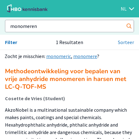
NL
Filter
1 Resultaten
Sorteer
Zocht je misschien:
monomeric
,
monomere
?
Methodeontwikkeling voor bepalen van
vrije anhydride monomeren in harsen met
LC-Q-TOF-MS
Cosette de Vries (Student)
AkzoNobel is a multinational sustainable company which
makes paints, coatings and special chemicals.
Hexahydrophthalic anhydride, phthalic anhydride and
trimellitic anhydride are dangerous chemicals, because they