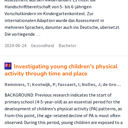
Handschriftbereitschaft von 5- bis 6-jährigen
Vorschulkindern im Kindergartenkontext. Zur
internationalen Adaption wurde das Assessment in
mehreren Sprachen, darunter auch ins Deutsche, übersetzt.
Die vorliegende …
2024-06-24
Gezondheid
Bachelor
Investigating young children's physical
activity through time and place
Remmers, T; Koolwijk, P; Fassaert, I; Nolles, J; de Groot, W; Vos, S B; de Vries, S I; Mombarg, R (Sports Science); Van Kann, D H H
BACKGROUND: Previous research indicates the start of
primary school (4-5-year-old) as an essential period for the
development of children's physical activity (PA) patterns, as
from this point, the age-related decline of PA is most often
observed. During this period, young children are exposed to a