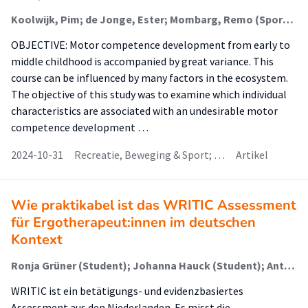
Koolwijk, Pim; de Jonge, Ester; Mombarg, Remo (Sports Science); Remmers, Teun; Van Kann, Dave; van Aart, Ingrid (Sports Science); Savelsbergh, Geert; de Vries, Sanne
OBJECTIVE: Motor competence development from early to
middle childhood is accompanied by great variance. This
course can be influenced by many factors in the ecosystem.
The objective of this study was to examine which individual
characteristics are associated with an undesirable motor
competence development …
2024-10-31
Recreatie, Beweging & Sport; …
Artikel
Wie praktikabel ist das WRITIC Assessment
für Ergotherapeut:innen im deutschen
Kontext
Ronja Grüner (Student); Johanna Hauck (Student); Antonia Hilneder (Student); Uta Roentgen (Begeleider)
WRITIC ist ein betätigungs- und evidenzbasiertes
Assessment aus den Niederlanden. Es misst die