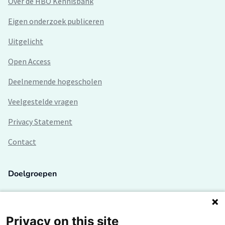
Over de HBO Kennisbank
Eigen onderzoek publiceren
Uitgelicht
Open Access
Deelnemende hogescholen
Veelgestelde vragen
Privacy Statement
Contact
Doelgroepen
Studenten
Lectoren en onderzoekers
Privacy on this site