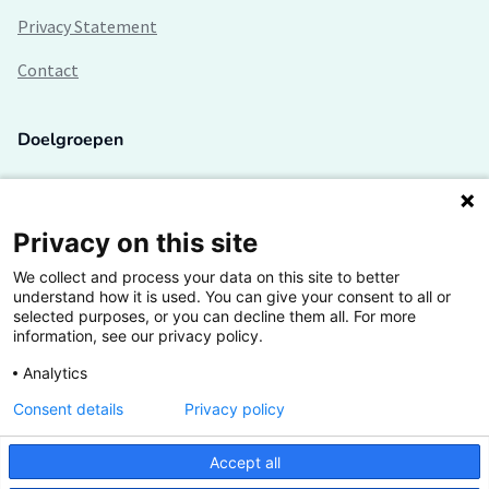
Privacy Statement
Contact
Doelgroepen
Studenten
Lectoren en onderzoekers
Privacy on this site
We collect and process your data on this site to better
Bedrijven
understand how it is used. You can give your consent to all or
selected purposes, or you can decline them all. For more
Hogescholen
information, see our privacy policy.
Analytics
Consent details
Privacy policy
De grootste kennisbank van het HBO
Accept all
Inspiratie op jouw vakgebied