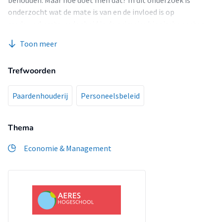
behouden. Maar hoe doet men dat? In dit onderzoek is
onderzocht wat de mate is van en de invloed is op
medewerkerstevredenheid in de primaire hippische sector.
Toon meer
Trefwoorden
Paardenhouderij
Personeelsbeleid
Thema
Economie & Management