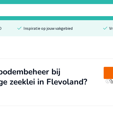
O
Inspiratie op jouw vakgebied
Vr
bodembeheer bij
e zeeklei in Flevoland?