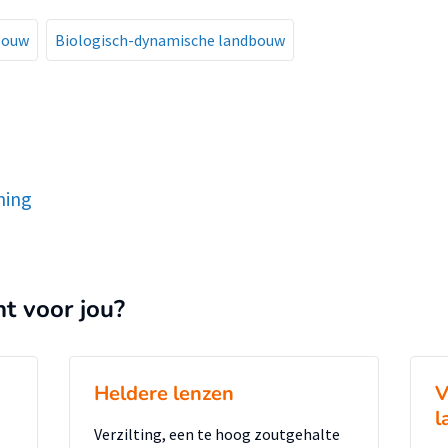
bouw
Biologisch-dynamische landbouw
ning
nt voor jou?
Heldere lenzen
V
l
Verzilting, een te hoog zoutgehalte