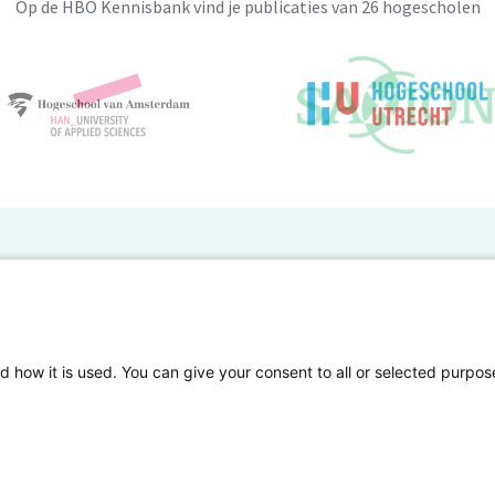
Op de HBO Kennisbank vind je publicaties van 26 hogescholen
BO Kennisbank
er de HBO Kennisbank
Deelnemende hogescholen
gen onderzoek publiceren
Veelgestelde vragen
d how it is used. You can give your consent to all or selected purpos
tgelicht
Privacy Statement
en Access
Contact