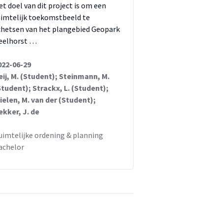
et doel van dit project is om een
uimtelijk toekomstbeeld te
chetsen van het plangebied Geopark
eelhorst …
022-06-29
eij, M. (Student); Steinmann, M.
Student); Strackx, L. (Student);
ielen, M. van der (Student);
ekker, J. de
uimtelijke ordening & planning
achelor