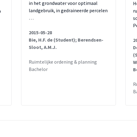
in het grondwater voor optimaal
H
landgebruik, in gedraineerde percelen
r
p
…
s
P
2015-05-28
Bie, H.F. de (Student); Berendsen-
2
Sloot, A.M.J.
D
(
Ruimtelijke ordening & planning
W
Bachelor
B
R
B