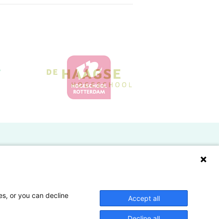
Doelgroepen
Studenten
Lectoren en onderzoekers
es, or you can decline
Accept all
Bedrijven
Decline all