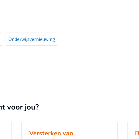
nlijsten door deelnemers besproken en
s dat de leerinterventies een bijdrage
ntwikkeling van team L&O op de PLG-
menwerken en leren binnen team L&O. Dit
over het onderzoek en aanbevelingen om de
n
Onderwijsvernieuwing
en
nt voor jou?
Versterken van
B