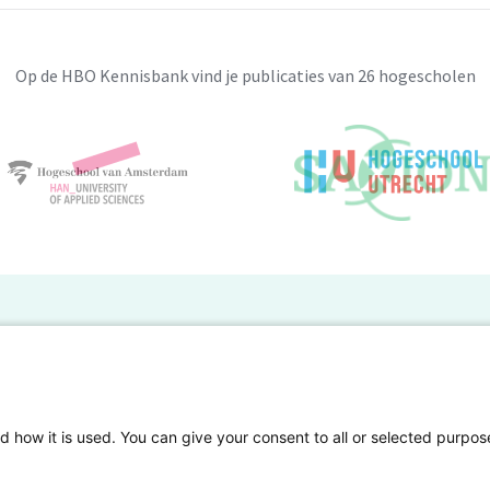
Op de HBO Kennisbank vind je publicaties van 26 hogescholen
BO Kennisbank
er de HBO Kennisbank
Deelnemende hogescholen
gen onderzoek publiceren
Veelgestelde vragen
d how it is used. You can give your consent to all or selected purpos
tgelicht
Privacy Statement