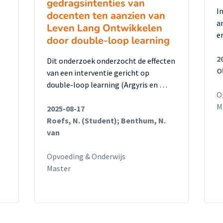
gedragsintenties van
I
docenten ten aanzien van
a
Leven Lang Ontwikkelen
e
door double-loop learning
2
Dit onderzoek onderzocht de effecten
O
van een interventie gericht op
double-loop learning (Argyris en …
O
M
2025-08-17
Roefs, N. (Student); Benthum, N.
van
Opvoeding & Onderwijs
Master