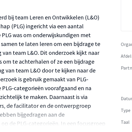
erd bij team Leren en Ontwikkelen (L&O)
ap (PLG) ingericht via een aantal
 de PLG was om onderwijskundigen met
samen te laten leren om een bijdrage te
Organ
 van team L&O. Dit onderzoek kijkt naar
Afdel
es om te achterhalen of ze een bijdrage
Partn
g van team L&O door te kijken naar de
derzoek is gebruik gemaakt van PLG-
de PLG-categorieën voorafgaand en na
zichtelijk te maken. Daarnaast is via
Datu
s, de facilitator en de ontwerpgroep
Type
hebben bijgedragen aan de
Taal
op de PLG-categorieën. In een focusgroep