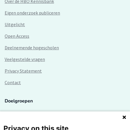
Over de HBO Kennisbank
Eigen onderzoek publiceren
Uitgelicht
Open Access
Deelnemende hogescholen
Veelgestelde vragen
Privacy Statement
Contact
Doelgroepen
Studenten
Lectoren en onderzoekers
Privacy on this site