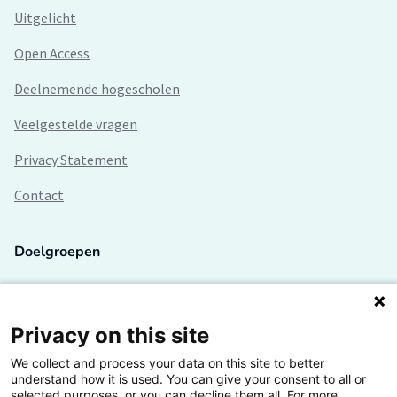
Uitgelicht
Open Access
Deelnemende hogescholen
Veelgestelde vragen
Privacy Statement
Contact
Doelgroepen
Studenten
Lectoren en onderzoekers
Privacy on this site
We collect and process your data on this site to better
Bedrijven
understand how it is used. You can give your consent to all or
selected purposes, or you can decline them all. For more