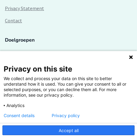
Privacy Statement
Contact
Doelgroepen
Studenten
Lectoren en onderzoekers
Privacy on this site
We collect and process your data on this site to better
Bedrijven
understand how it is used. You can give your consent to all or
selected purposes, or you can decline them all. For more
Hogescholen
information, see our privacy policy.
Analytics
Consent details
Privacy policy
De grootste kennisbank van het HBO
Accept all