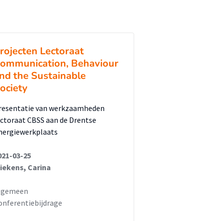
rojecten Lectoraat
ommunication, Behaviour
nd the Sustainable
ociety
resentatie van werkzaamheden
ectoraat CBSS aan de Drentse
nergiewerkplaats
021-03-25
iekens, Carina
lgemeen
onferentiebijdrage