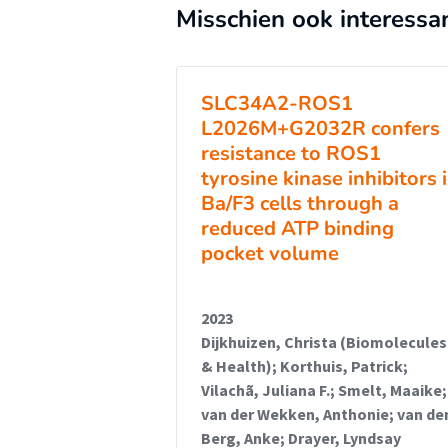
Misschien ook interessa
SLC34A2-ROS1
L2026M+G2032R confers
resistance to ROS1
tyrosine kinase inhibitors 
Ba/F3 cells through a
reduced ATP binding
pocket volume
2023
Dijkhuizen, Christa (Biomolecules
& Health); Korthuis, Patrick;
Vilachã, Juliana F.; Smelt, Maaike;
van der Wekken, Anthonie; van de
Berg, Anke; Drayer, Lyndsay