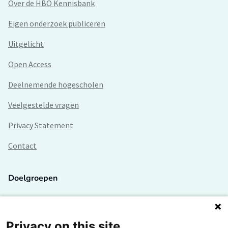
Over de HBO Kennisbank
Eigen onderzoek publiceren
Uitgelicht
Open Access
Deelnemende hogescholen
Veelgestelde vragen
Privacy Statement
Contact
Doelgroepen
Studenten
Lectoren en onderzoekers
Privacy on this site