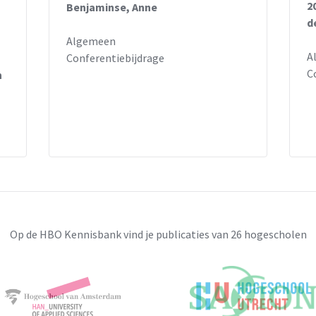
2
Benjaminse, Anne
d
Algemeen
A
Conferentiebijdrage
C
n
Op de HBO Kennisbank vind je publicaties van 26 hogescholen