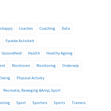
chappij
Coaches
Coaching
Data
Fysieke Activiteit
Gezondheid
Health
Healthy Ageing
ment
Monitoren
Monitoring
Onderwijs
Overig
Physical Activity
Recreatie, Beweging &Amp; Sport
holing
Sport
Sporters
Sports
Trainers