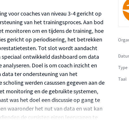
ing voor coaches van niveau 3-4 gericht op
rsteuning van het trainingsproces. Aan bod
t monitoren om en tijdens de training, hoe
es gericht op periodisering, het betrekken
Organ
prestatietesten. Tot slot wordt aandacht
Datu
n speciaal ontwikkeld dashboard om data
 analyseren. Doel is om coach inzicht en
Type
n data ter ondersteuning van het
Taal
 de scholing werden casussen gegeven aan de
et monitoring en de gebruikte systemen,
ast was het doel een discussie op gang te
ken waaronder het nut van data en wat kan
dienden de cursisten eigen leervragen te