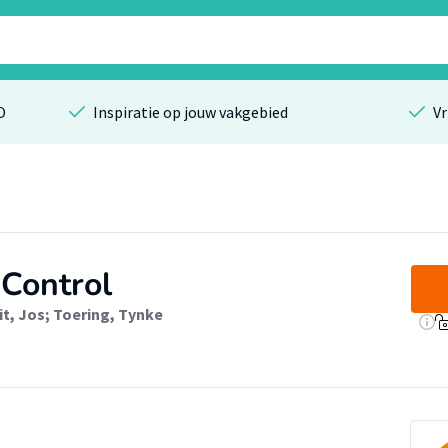
O
Inspiratie op jouw vakgebied
Vr
 Control
t, Jos
;
Toering, Tynke