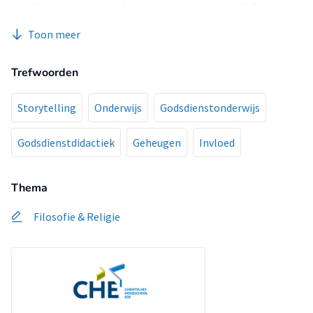
van dit onderzoek, worden doorgevoerd, dan heeft Christelijk
College Groevenbeek een aanpak die inhoudelijk vorm
Toon meer
gegeven kan worden en uitgedragen kan worden op de
werkvloer: het klaslokaal.
Trefwoorden
Storytelling
Onderwijs
Godsdienstonderwijs
Godsdienstdidactiek
Geheugen
Invloed
Thema
Filosofie & Religie