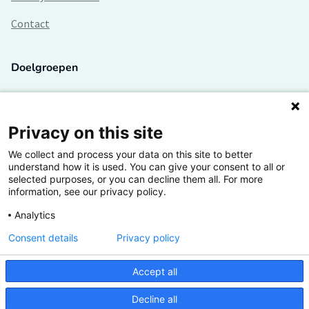
Contact
Doelgroepen
Studenten
Lectoren en onderzoekers
Privacy on this site
We collect and process your data on this site to better
Bedrijven
understand how it is used. You can give your consent to all or
selected purposes, or you can decline them all. For more
Hogescholen
information, see our privacy policy.
Analytics
Consent details
Privacy policy
De grootste kennisbank van het HBO
Accept all
Inspiratie op jouw vakgebied
Decline all