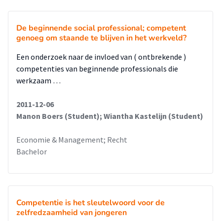
verlagen van detentiekosten en / of het aantal
bijstandsuitkeringen. De potentiële besparingen zijn
De beginnende social professional; competent
respectievelijk maximaal 26 miljoen euro en 7,9 miljoen euro.
genoeg om staande te blijven in het werkveld?
Echter dienen er een aantal kanttekeningen te worden
geplaatst. Kosten voor jeugdige gedetineerden konden niet
Een onderzoek naar de invloed van ( ontbrekende )
achterhaald worden. Daarom zijn de kosten voor heel
competenties van beginnende professionals die
Nederland berekend. Daarnaast is het ook niet duidelijk of
werkzaam …
een talentontwikkelingsprogramma daadwerkelijk kan
leiden tot reductie van problemen en maatschappelijke
2011-12-06
kosten.
Manon Boers (Student); Wiantha Kastelijn (Student)
Economie & Management; Recht
Bachelor
Competentie is het sleutelwoord voor de
zelfredzaamheid van jongeren