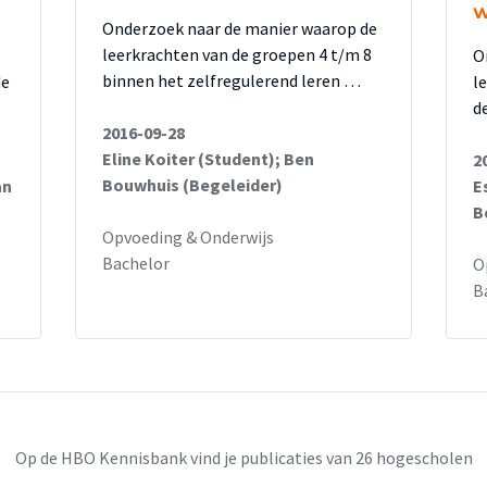
w
Onderzoek naar de manier waarop de
leerkrachten van de groepen 4 t/m 8
O
binnen het zelfregulerend leren …
de
l
d
2016-09-28
Eline Koiter (Student); Ben
2
Bouwhuis (Begeleider)
an
E
B
Opvoeding & Onderwijs
Bachelor
O
B
Op de HBO Kennisbank vind je publicaties van 26 hogescholen