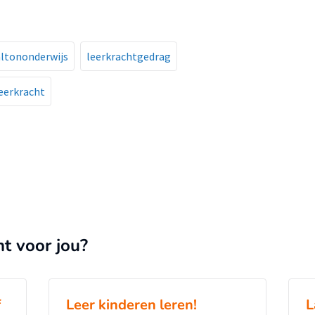
ltononderwijs
leerkrachtgedrag
leerkracht
nt voor jou?
f
Leer kinderen leren!
L