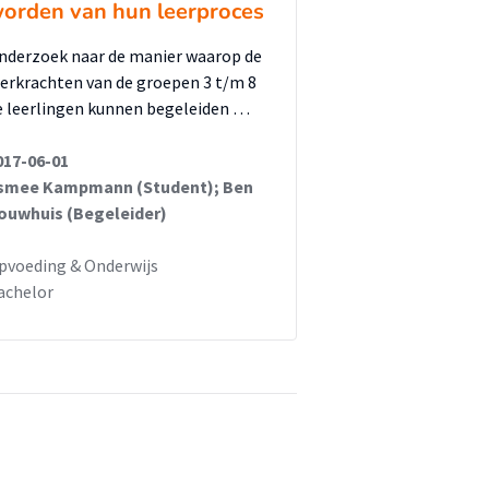
orden van hun leerproces
nderzoek naar de manier waarop de
eerkrachten van de groepen 3 t/m 8
e leerlingen kunnen begeleiden …
017-06-01
smee Kampmann (Student); Ben
ouwhuis (Begeleider)
pvoeding & Onderwijs
achelor