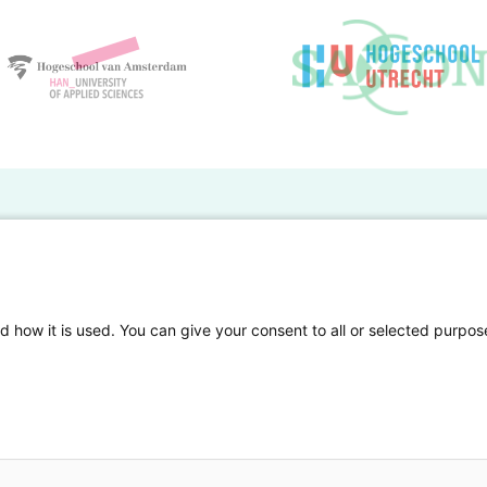
BO Kennisbank
er de HBO Kennisbank
Deelnemende hogescholen
gen onderzoek publiceren
Veelgestelde vragen
d how it is used. You can give your consent to all or selected purpos
tgelicht
Privacy Statement
en Access
Contact