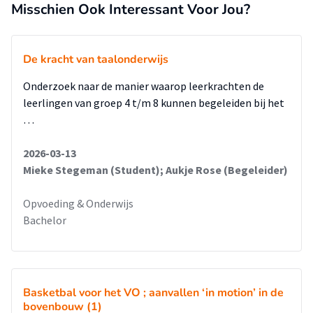
het vak wereldoriëntatie raken. Het aanbieden van
Misschien Ook Interessant Voor Jou?
verschillende thema’s maakt ook dat het betekenis krijgt
voor leerlingen.
De kracht van taalonderwijs
Er moet een werkgroep Wereldoriëntatie komen.
Op dit moment is er wel een werkgroep op het gebied van
Onderzoek naar de manier waarop leerkrachten de
onderzoekend leren, maar niet voor wereldoriëntatie. Een
leerlingen van groep 4 t/m 8 kunnen begeleiden bij het
werkgroep maakt dat het voor de coaches meer gaat leven
…
en dat het zichtbaarder wordt binnen de school.
2026-03-13
Mieke Stegeman (Student); Aukje Rose (Begeleider)
Opvoeding & Onderwijs
Bachelor
Basketbal voor het VO ; aanvallen ‘in motion’ in de
bovenbouw (1)