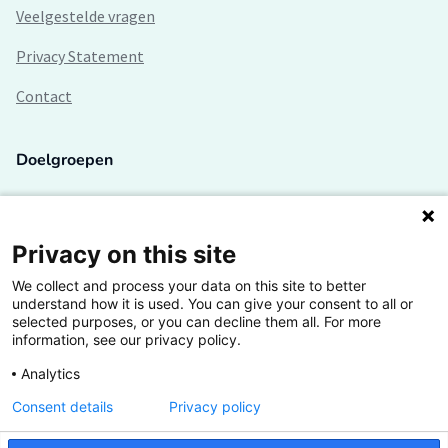
Veelgestelde vragen
Privacy Statement
Contact
Doelgroepen
Studenten
Lectoren en onderzoekers
Privacy on this site
We collect and process your data on this site to better
Bedrijven
understand how it is used. You can give your consent to all or
selected purposes, or you can decline them all. For more
Hogescholen
information, see our privacy policy.
Analytics
Consent details
Privacy policy
De grootste kennisbank van het HBO