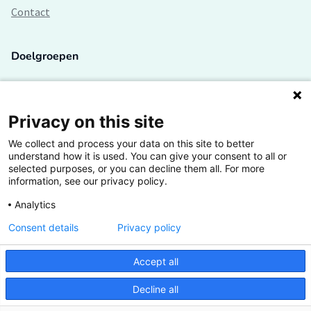
Contact
Doelgroepen
Studenten
Lectoren en onderzoekers
Privacy on this site
We collect and process your data on this site to better
Bedrijven
understand how it is used. You can give your consent to all or
selected purposes, or you can decline them all. For more
Hogescholen
information, see our privacy policy.
Analytics
Consent details
Privacy policy
De grootste kennisbank van het HBO
Accept all
Inspiratie op jouw vakgebied
Decline all
Vrij toegankelijk