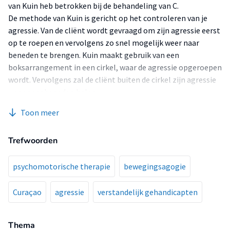
van Kuin heb betrokken bij de behandeling van C.
De methode van Kuin is gericht op het controleren van je
agressie. Van de cliënt wordt gevraagd om zijn agressie eerst
op te roepen en vervolgens zo snel mogelijk weer naar
beneden te brengen. Kuin maakt gebruik van een
boksarrangement in een cirkel, waar de agressie opgeroepen
wordt. Vervolgens zal de cliënt buiten de cirkel zijn agressie
weer naar beneden halen.
In deze scriptie pas ik de methode van Kuin toe bij C. Toch is
Toon meer
volgens mijn visie het toepassen van de methode van Kuin
niet genoeg om het probleemgedrag van C te verminderen.
Trefwoorden
Naar mijn ideeën over agressieproblematiek heeft hij ook
moeten leren om met vervelende 'probleem-last' situaties
om te gaan. Hij heeft zich bewust moeten worden van de
psychomotorische therapie
bewegingsagogie
'denkfouten' die hij maakt. Hij heeft moeten leren om zich
meer assertief te gedragen. Ik heb voor deze laatste
Curaçao
agressie
verstandelijk gehandicapten
werkdoelen voor C, ook activiteiten gebruikt die niet zijn
beschreven in de module van Kuin. Ik vond dat Kuin niet
Thema
genoeg aandacht besteedde aan deze onderdelen van zijn