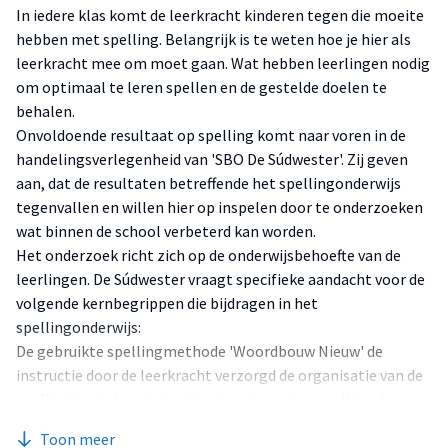
In iedere klas komt de leerkracht kinderen tegen die moeite
hebben met spelling. Belangrijk is te weten hoe je hier als
leerkracht mee om moet gaan. Wat hebben leerlingen nodig
om optimaal te leren spellen en de gestelde doelen te
behalen.
Onvoldoende resultaat op spelling komt naar voren in de
handelingsverlegenheid van 'SBO De Súdwester'. Zij geven
aan, dat de resultaten betreffende het spellingonderwijs
tegenvallen en willen hier op inspelen door te onderzoeken
wat binnen de school verbeterd kan worden.
Het onderzoek richt zich op de onderwijsbehoefte van de
leerlingen. De Súdwester vraagt specifieke aandacht voor de
volgende kernbegrippen die bijdragen in het
spellingonderwijs:
De gebruikte spellingmethode 'Woordbouw Nieuw' de
instructie door de leerkracht verzorgd de organisatie van de
spellingles de leermaterialen toegepast op spelling de
feedback
Toon meer
Triangulatie binnen het onderzoek vindt plaats door