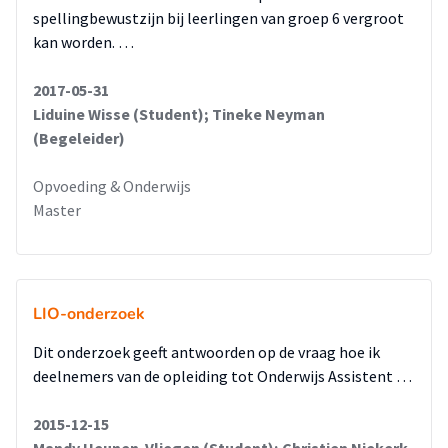
Nieuw' wordt door de leerlingen als positief ervaren. Zowel
spellingbewustzijn bij leerlingen van groep 6 vergroot
werkbaarheid (een goede uitleg van de opdrachten) als
kan worden. …
motivatie (de opdrachten zijn leuk) worden positief ervaren
door de leerlingen.
2017-05-31
Liduine Wisse (Student); Tineke Neyman
(Begeleider)
Opvoeding & Onderwijs
Master
LIO-onderzoek
Dit onderzoek geeft antwoorden op de vraag hoe ik
deelnemers van de opleiding tot Onderwijs Assistent …
2015-12-15
Mandy Heunen-Vliegen (Student); Christien Niekerk