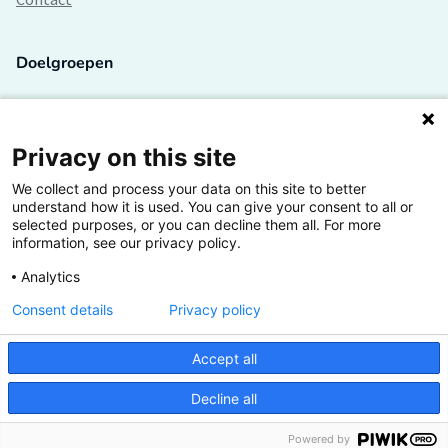
Doelgroepen
Studenten
Lectoren en onderzoekers
Privacy on this site
We collect and process your data on this site to better
Bedrijven
understand how it is used. You can give your consent to all or
selected purposes, or you can decline them all. For more
Hogescholen
information, see our privacy policy.
Analytics
Consent details
Privacy policy
De grootste kennisbank van het HBO
Accept all
Inspiratie op jouw vakgebied
Decline all
Vrij toegankelijk
Powered by