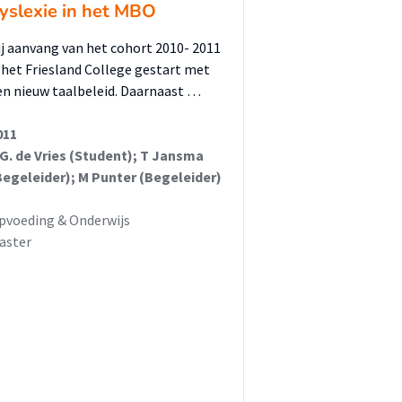
yslexie in het MBO
ij aanvang van het cohort 2010- 2011
s het Friesland College gestart met
en nieuw taalbeleid. Daarnaast …
011
.G. de Vries (Student); T Jansma
Begeleider); M Punter (Begeleider)
pvoeding & Onderwijs
aster