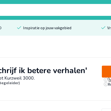
O
Inspiratie op jouw vakgebied
Vr
hrijf ik betere verhalen'
et Kurzweil 3000.
(Begeleider)
R