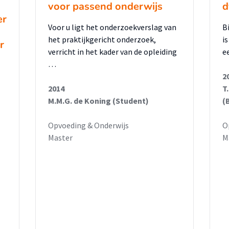
voor passend onderwijs
d
er
Voor u ligt het onderzoekverslag van
B
het praktijkgericht onderzoek,
i
r
verricht in het kader van de opleiding
e
…
2
2014
T
M.M.G. de Koning (Student)
(
Opvoeding & Onderwijs
O
Master
M