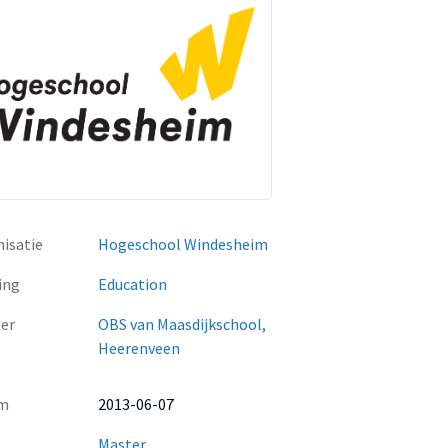
isatie
Hogeschool Windesheim
ing
Education
er
OBS van Maasdijkschool,
Heerenveen
m
2013-06-07
Master