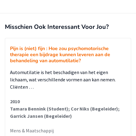
beschrijven hoe te werken met groepen binnen de PMT. Door
je bewust te zijn van de problematiek in de groep en tevens
ook de fase waar een groep verkeerd, denk ik dat je meer grip
Misschien Ook Interessant Voor Jou?
kan krijgen om ook binnen PMT met een groep aan het
proces van de cliënten te werken.
Tenslotte heb ik een conclusie geformuleerd over hoe er
Pijn is (niet) fijn : Hoe zou psychomotorische
meer gestructureerd gebruik gemaakt kan worden van
therapie een bijdrage kunnen leveren aan de
groepsdynamica binnen de PMT. Dit vanuit de casussen uit de
behandeling van automutilatie?
praktijk van de deeltijdbehandelingen binnen de PAAZ te
Almelo. De casussen lopen als een rode draad door deze
Automutilatie is het beschadigen van het eigen
scriptie om steeds de praktijk te koppelen aan de theorie.
lichaam, wat verschillende vormen aan kan nemen.
Cliënten …
2010
Tamara Bennink (Student); Cor Niks (Begeleider);
Garrick Jansen (Begeleider)
Mens & Maatschappij