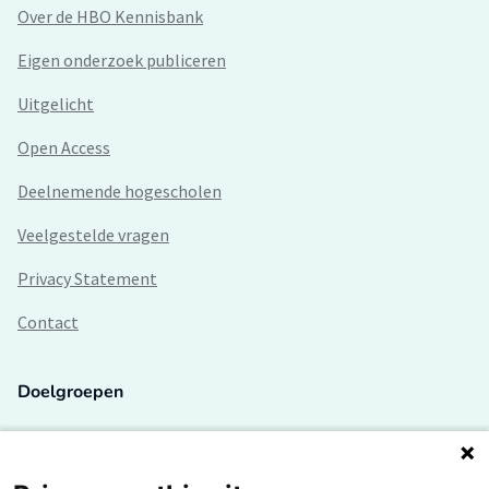
Over de HBO Kennisbank
Eigen onderzoek publiceren
Uitgelicht
Open Access
Deelnemende hogescholen
Veelgestelde vragen
Privacy Statement
Contact
Doelgroepen
Studenten
Lectoren en onderzoekers