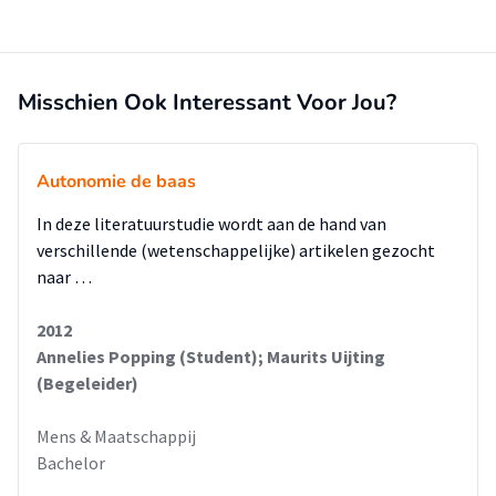
behandelvisie beschreven in hoofdstuk 2 om te kunnen
begrijpen waar vanuit deze cliënten behandelt worden. Er
zijn namelijk verschillen in visies tussen verschillende
behandelinstellingen, maar ook tussen verschillende
Misschien Ook Interessant Voor Jou?
disciplines.
De theorie van de transfer zal in hoofdstuk drie beschreven
worden, waarin de verschillende concepten, modellen en
Autonomie de baas
factoren toegelicht zullen worden. De toepassing hiervan
In deze literatuurstudie wordt aan de hand van
vindt plaats in hoofdstuk vier. Er zal afgesloten worden met
verschillende (wetenschappelijke) artikelen gezocht
de conclusie en de aanbevelingen.
naar …
2012
Annelies Popping (Student); Maurits Uijting
(Begeleider)
Mens & Maatschappij
Bachelor