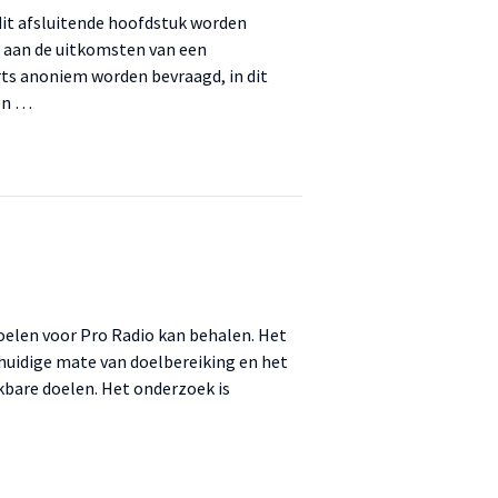
 dit afsluitende hoofdstuk worden
d aan de uitkomsten van een
s anoniem worden bevraagd, in dit
en …
oelen voor Pro Radio kan behalen. Het
e huidige mate van doelbereiking en het
jkbare doelen. Het onderzoek is