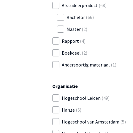
Afstudeerproduct
(68)
Bachelor
(66)
Master
(2)
Rapport
(4)
Boekdeel
(2)
Andersoortig materiaal
(1)
Organisatie
Hogeschool Leiden
(49)
Hanze
(6)
Hogeschool van Amsterdam
(5)