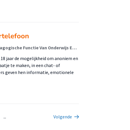
rtelefoon
Conijn, J.M.; Bollen, I.; Fukkink, R. (Lectoraat De Pedagogische Functie Van Onderwijs En Opvoeding)
t 18 jaar de mogelijkheid om anoniem en
atje te maken, in een chat- of
gers geven hen informatie, emotionele
...
Volgende