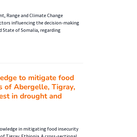
ent, Range and Climate Change
ctors influencing the decision-making
d State of Somalia, regarding
edge to mitigate food
 of Abergelle, Tigray,
rest in drought and
nowledge in mitigating food insecurity
of Tigray, Ethiopia. A cross-sectional