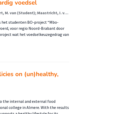
ardig voedsel
Bos, N. van den (Student); Bruijn, C. de (Student); Eert, M. van (Student); Maastricht, I. van (Student); Zuidberg, A.F.
 is het studenten BO-project “Mbo-
evoerd, voor regio Noord-Brabant door
project wat het voedselkeuzegedrag van
icies on (un)healthy,
nto the internal and external food
nal college in Almere. With the results
supports a healthy lifestyle for its