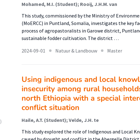
Mohamed, M.I. (Student); Rooij, J.H.M. van
This study, commissioned by the Ministry of Environm
(MoERCC) in Puntland, Somalia, investigates the key fa
process of agropastoralists in Garowe district, Puntlan
sustainable fodder cultivation. The district …
2024-09-01
Natuur & Landbouw
Master
Using indigenous and local knowl
insecurity among rural households
north Ethiopia with a special inte
conflict situation
Haile, A.T. (Student); Velde, J.H. te
)
This study explored the role of Indigenous and Local K
caused by drought and conflict in the Abergelle District 