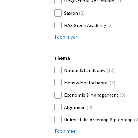
Hogeschool Rotterdam
(3)
Saxion
(2)
HAS Green Academy
(2)
Toon meer
Thema
Natuur & Landbouw
(13)
Mens & Maatschappij
(7)
Economie & Management
(6)
Algemeen
(2)
Ruimtelijke ordening & planning
(2
Toon meer