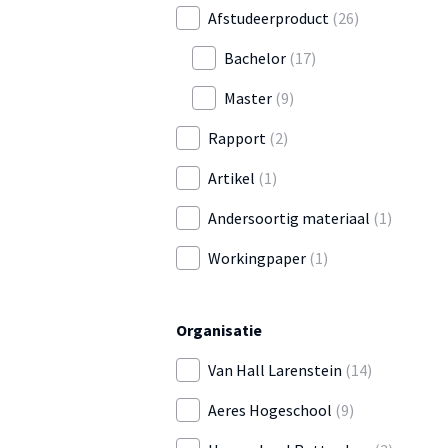
Afstudeerproduct
(26)
Bachelor
(17)
Master
(9)
Rapport
(2)
Artikel
(1)
Andersoortig materiaal
(1)
Workingpaper
(1)
Organisatie
Van Hall Larenstein
(14)
Aeres Hogeschool
(9)