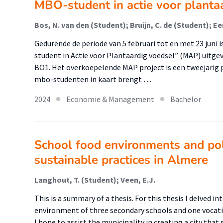
MBO-student in actie voor planta
Gedurende de periode van 5 februari tot en met 23 juni
student in Actie voor Plantaardig voedsel” (MAP) uitg
BO1. Het overkoepelende MAP project is een tweejarig 
mbo-studenten in kaart brengt …
2024
Economie & Management
Bachelor
School food environments and pol
sustainable practices in Almere
Langhout, T. (Student); Veen, E.J.
This is a summary of a thesis. For this thesis I delved i
environment of three secondary schools and one vocatio
I hope to assist the municipality in creating a city that 