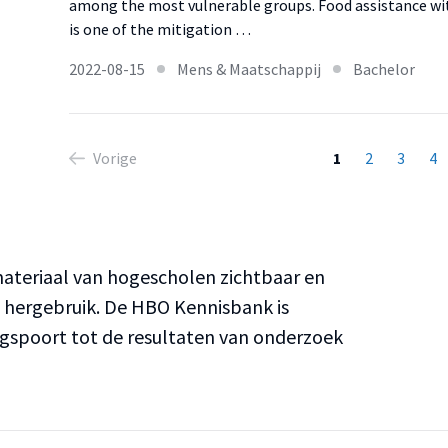
among the most vulnerable groups. Food assistance wit
is one of the mitigation …
2022-08-15
Mens & Maatschappij
Bachelor
Vorige
1
2
3
4
teriaal van hogescholen zichtbaar en
n hergebruik. De HBO Kennisbank is
ngspoort tot de resultaten van onderzoek