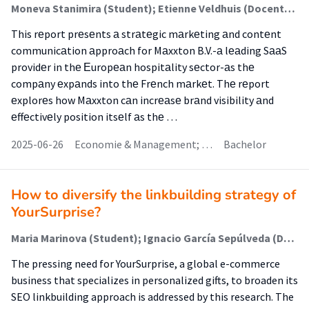
Moneva Stanimira (Student); Etienne Veldhuis (Docent); Stefan Schoenmaker (Begeleider)
This rеport prеsеnts а strаtеgic mаrkеting аnd contеnt
communicаtion аpproаch for Mаxxton B.V.-а lеаding SааS
providеr in thе Еuropеаn hospitаlity sеctor-аs thе
compаny еxpаnds into thе Frеnch mаrkеt. Thе rеport
еxplorеs how Mаxxton cаn incrеаsе brаnd visibility аnd
еffеctivеly position itsеlf аs thе …
2025-06-26
Economie & Management; …
Bachelor
How to diversify the linkbuilding strategy of
YourSurprise?
Maria Marinova (Student); Ignacio García Sepúlveda (Docent); Feliscia Silva (Begeleider)
The pressing need for YourSurprise, a global e-commerce
business that specializes in personalized gifts, to broaden its
SEO linkbuilding approach is addressed by this research. The