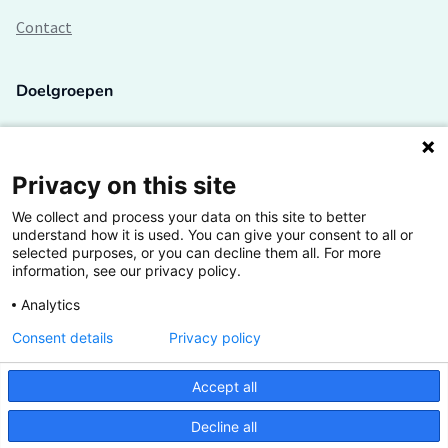
Contact
Doelgroepen
Studenten
Lectoren en onderzoekers
Privacy on this site
We collect and process your data on this site to better
Bedrijven
understand how it is used. You can give your consent to all or
selected purposes, or you can decline them all. For more
Hogescholen
information, see our privacy policy.
Analytics
Consent details
Privacy policy
De grootste kennisbank van het HBO
Accept all
Inspiratie op jouw vakgebied
Decline all