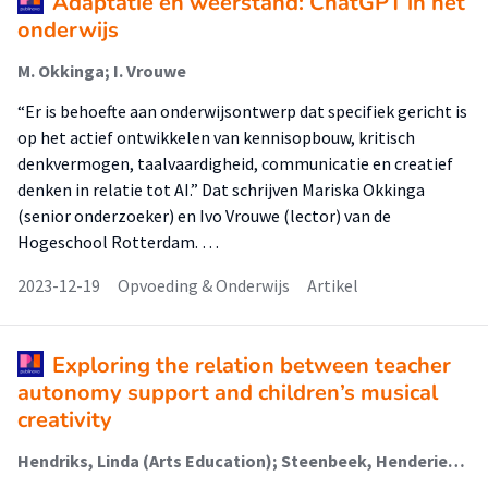
Adaptatie en weerstand: ChatGPT in het
onderwijs
M. Okkinga; I. Vrouwe
“Er is behoefte aan onderwijsontwerp dat specifiek gericht is
op het actief ontwikkelen van kennisopbouw, kritisch
denkvermogen, taalvaardigheid, communicatie en creatief
denken in relatie tot AI.” Dat schrijven Mariska Okkinga
(senior onderzoeker) en Ivo Vrouwe (lector) van de
Hogeschool Rotterdam. …
2023-12-19
Opvoeding & Onderwijs
Artikel
Exploring the relation between teacher
autonomy support and children’s musical
creativity
Hendriks, Linda (Arts Education); Steenbeek, Henderien (Diversity In Learning And Behavior); Bisschop Boele, Evert (Arts Education); van Geert, Paul L.C.