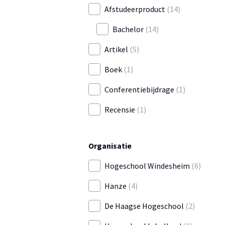
Afstudeerproduct
(14)
Bachelor
(14)
Artikel
(5)
Boek
(1)
Conferentiebijdrage
(1)
Recensie
(1)
Organisatie
Hogeschool Windesheim
(6)
Hanze
(4)
De Haagse Hogeschool
(2)