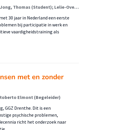
Derby, Samanta (Student); IJfs, Laura (Student); de Jong, Thomas (Student); Lelie-Overduin, Marjo (Student); Vromen, Inge
 met 30 jaar in Nederland een eerste
blemen bij participatie in werk en
tieve vaardigheidstraining als
ensen met en zonder
 Roberto Elmont (Begeleider)
g, GGZ Drenthe. Dit is een
nstige psychische problemen,
ecennia richt het onderzoek naar
tie. …