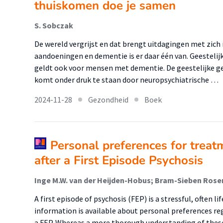
thuiskomen doe je samen
S. Sobczak
De wereld vergrijst en dat brengt uitdagingen met zi
aandoeningen en dementie is er daar één van. Geestelij
geldt ook voor mensen met dementie. De geestelijke 
komt onder druk te staan door neuropsychiatrische …
2024-11-28
Gezondheid
Boek
Personal preferences for treat
after a First Episode Psychosis
A first episode of psychosis (FEP) is a stressful, often l
information is available about personal preferences reg
a FEP. Whereas a more thorough understanding of these 