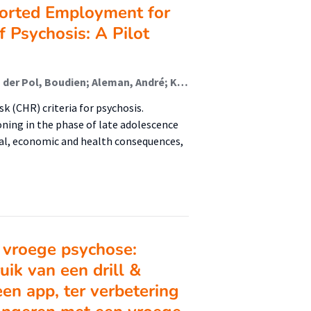
orted Employment for
f Psychosis: A Pilot
Malda, Aaltsje; Kuis, Daan Jan; Nieboer, Roeline; van der Pol, Boudien; Aleman, André; Korevaar, E.L.; Sportel, Esther; Hofstra, Jacomijn (Rehabilitation); Pijnenborg, Gerdina H.M.; Boonstra, Nynke
sk (CHR) criteria for psychosis.
oning in the phase of late adolescence
ial, economic and health consequences,
j vroege psychose:
uik van een drill &
en app, ter verbetering