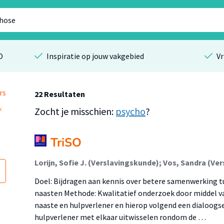
O
Inspiratie op jouw vakgebied
Vr
rs
22 Resultaten
Zocht je misschien:
psycho
?
TriSO
Lorijn, Sofie J. (Verslavingskunde); Vos, Sandra (Ve
Doel: Bijdragen aan kennis over betere samenwerking t
naasten Methode: Kwalitatief onderzoek door middel v
naaste en hulpverlener en hierop volgend een dialoogs
hulpverlener met elkaar uitwisselen rondom de …