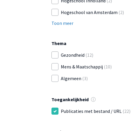
Hogeschool Inholland
(2)
Hogeschool van Amsterdam
(2)
Toon meer
Thema
Gezondheid
(12)
Mens & Maatschappij
(10)
Algemeen
(3)
Toegankelijkheid
Publicaties met bestand / URL
(22)