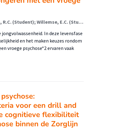
j jongeren met een vroege
Keus, M.H. (Student); Safarova, N. (Student); Telling, R.C. (Student); Willemse, E.C. (Student); Vromen, Inge
e jongvolwassenheid. In deze levensfase
nkelijkheid en het maken keuzes rondom
een vroege psychose*2 ervaren vaak
 psychose:
eria voor een drill and
 cognitieve flexibiliteit
hose binnen de Zorglijn