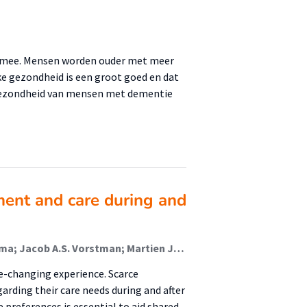
ch mee. Mensen worden ouder met meer
ke gezondheid is een groot goed en dat
gezondheid van mensen met dementie
ment and care during and
Inge M.W. van der Heijden-Hobus; Bram-Sieben Rosema; Jacob A.S. Vorstman; Martien J.H. Kas; Sigrid K. Franke; Nynke Boonstra; Iris E.C. Sommer
ife-changing experience. Scarce
arding their care needs during and after
preferences is essential to aid shared