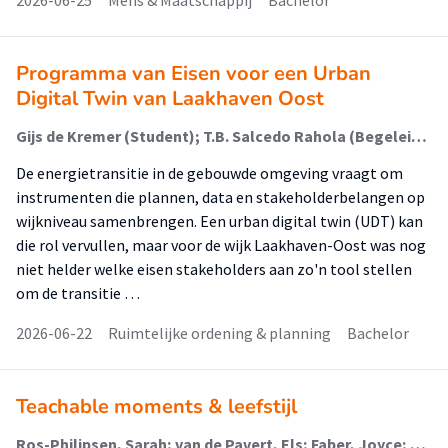
2026-06-25
Mens & Maatschappij
Bachelor
Programma van Eisen voor een Urban
Digital Twin van Laakhaven Oost
Gijs de Kremer (Student); T.B. Salcedo Rahola (Begeleider); Rik Lukey (Begeleider)
De energietransitie in de gebouwde omgeving vraagt om
instrumenten die plannen, data en stakeholderbelangen op
wijkniveau samenbrengen. Een urban digital twin (UDT) kan
die rol vervullen, maar voor de wijk Laakhaven-Oost was nog
niet helder welke eisen stakeholders aan zo'n tool stellen
om de transitie …
2026-06-22
Ruimtelijke ordening & planning
Bachelor
Teachable moments & leefstijl
Ros-Philipsen, Sarah; van de Pavert, Els; Faber, Joyce; Oldenhuis, Hilbrand (Digital Health); Dijkstra, Karin