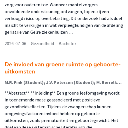
zorg voor ouderen toe. Wanneer mantelzorgers
onvoldoende ondersteuning ontvangen, lopen zij een
verhoogd risico op overbelasting. Dit onderzoek had als doel
inzicht te verkrijgen in wat verpleegkundigen van de afdeling
geriatrie van Gelre ziekenhuizen …
2026-07-06
Gezondheid
Bachelor
De invloed van groene ruimte op geboorte-
uitkomsten
M.R. Fink (Student); J.V. Petersen (Student); M. Berrelkamp (Begeleider)
**Abstract** **Inleiding** Een groene leefomgeving wordt
in toenemende mate geassocieerd met positieve
gezondheidseffecten. Tijdens de zwangerschap kunnen
omgevingsfactoren invloed hebben op geboorte-
uitkomsten, zoals prematuriteit en geboortegewicht. Het
doel van deze systematische literatuurstudie …