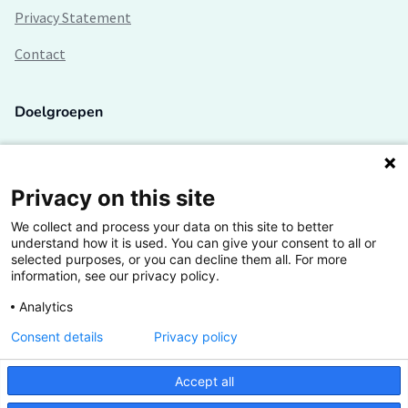
Privacy Statement
Contact
Doelgroepen
Studenten
Lectoren en onderzoekers
Privacy on this site
We collect and process your data on this site to better
Bedrijven
understand how it is used. You can give your consent to all or
selected purposes, or you can decline them all. For more
Hogescholen
information, see our privacy policy.
Analytics
Consent details
Privacy policy
De grootste kennisbank van het HBO
Accept all
Inspiratie op jouw vakgebied