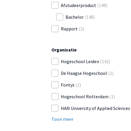
Afstudeerproduct
(148)
Bachelor
(148)
Rapport
(2)
Organisatie
Hogeschool Leiden
(142)
De Haagse Hogeschool
(2)
Fontys
(1)
Hogeschool Rotterdam
(1)
HAN University of Applied Sciences
Toon meer