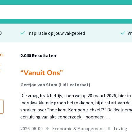
O
Inspiratie op jouw vakgebied
Vr
rs
2.040 Resultaten
“Vanuit Ons”
Gertjan van Stam (Lid Lectoraat)
Die vraag brak het ijs, toen we op 20 maart 2026, hier 
indrukwekkende groep betrokkenen, bij de start van d
spraken over “hoe kent Kampen zichzelf?” De deelneme
een uiting van aktieonderzoek – noemden …
2026-06-09
Economie & Management
Lezing