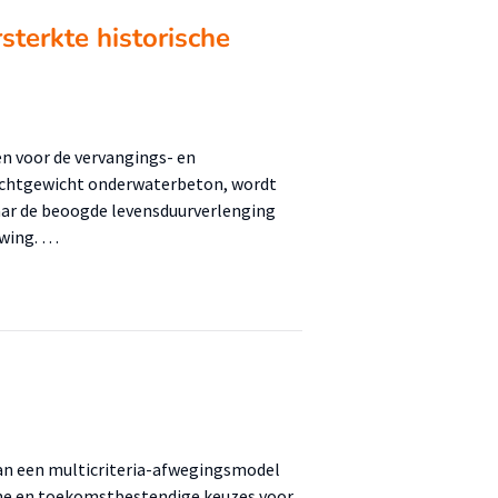
sterkte historische
 voor de vervangings- en
lichtgewicht onderwaterbeton, wordt
aar de beoogde levensduurverlenging
uwing. …
van een multicriteria-afwegingsmodel
me en toekomstbestendige keuzes voor