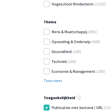
Hogeschool Windesheim
(2.010)
Thema
Mens & Maatschappij
(856)
Opvoeding & Onderwijs
(608)
Gezondheid
(245)
Techniek
(208)
Economie & Management
(188)
Toon meer
Toegankelijkheid
Publicaties met bestand / URL
(2.0