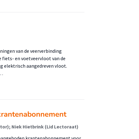
eningen van de veerverbinding
e fiets- en voetveervloot van de
g elektrisch aangedreven vloot.
 …
 krantenabonnement
or); Niek Hietbrink (Lid Lectoraat)
os aangeboden krantenabonnement voor