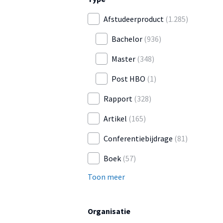
Afstudeerproduct
(1.285)
Bachelor
(936)
Master
(348)
Post HBO
(1)
Rapport
(328)
Artikel
(165)
Conferentiebijdrage
(81)
Boek
(57)
Toon meer
Organisatie