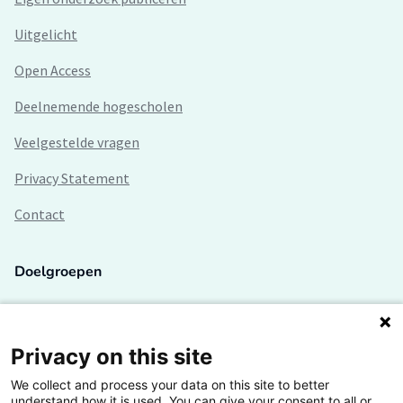
Uitgelicht
Open Access
Deelnemende hogescholen
Veelgestelde vragen
Privacy Statement
Contact
Doelgroepen
Studenten
Lectoren en onderzoekers
Privacy on this site
We collect and process your data on this site to better
Bedrijven
understand how it is used. You can give your consent to all or