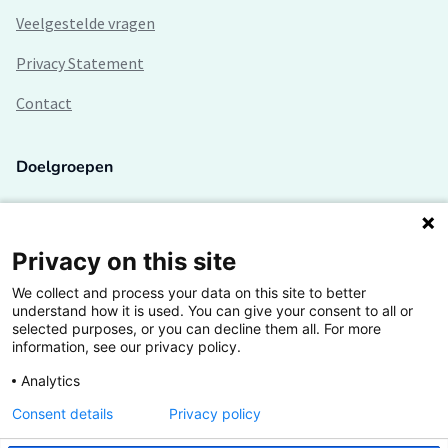
Veelgestelde vragen
Privacy Statement
Contact
Doelgroepen
Studenten
Lectoren en onderzoekers
Privacy on this site
We collect and process your data on this site to better
Bedrijven
understand how it is used. You can give your consent to all or
selected purposes, or you can decline them all. For more
Hogescholen
information, see our privacy policy.
Analytics
Consent details
Privacy policy
De grootste kennisbank van het HBO