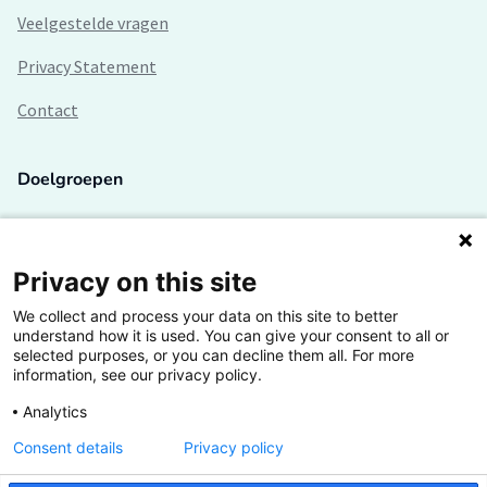
Veelgestelde vragen
Privacy Statement
Contact
Doelgroepen
Studenten
Lectoren en onderzoekers
Privacy on this site
We collect and process your data on this site to better
Bedrijven
understand how it is used. You can give your consent to all or
selected purposes, or you can decline them all. For more
Hogescholen
information, see our privacy policy.
Analytics
Consent details
Privacy policy
De grootste kennisbank van het HBO