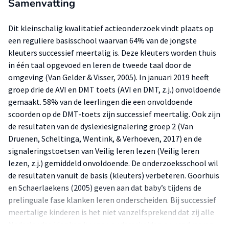
Samenvatting
Dit kleinschalig kwalitatief actieonderzoek vindt plaats op
een reguliere basisschool waarvan 64% van de jongste
kleuters successief meertalig is. Deze kleuters worden thuis
in één taal opgevoed en leren de tweede taal door de
omgeving (Van Gelder & Visser, 2005). In januari 2019 heeft
groep drie de AVI en DMT toets (AVI en DMT, z.j.) onvoldoende
gemaakt. 58% van de leerlingen die een onvoldoende
scoorden op de DMT-toets zijn successief meertalig. Ook zijn
de resultaten van de dyslexiesignalering groep 2 (Van
Druenen, Scheltinga, Wentink, & Verhoeven, 2017) en de
signaleringstoetsen van Veilig leren lezen (Veilig leren
lezen, z.j.) gemiddeld onvoldoende. De onderzoeksschool wil
de resultaten vanuit de basis (kleuters) verbeteren. Goorhuis
en Schaerlaekens (2005) geven aan dat baby’s tijdens de
prelinguale fase klanken leren onderscheiden. Bij successief
meertalige kinderen is het niet vanzelfsprekend dat zij alle
Nederlandse klanken kunnen onderscheiden en produceren