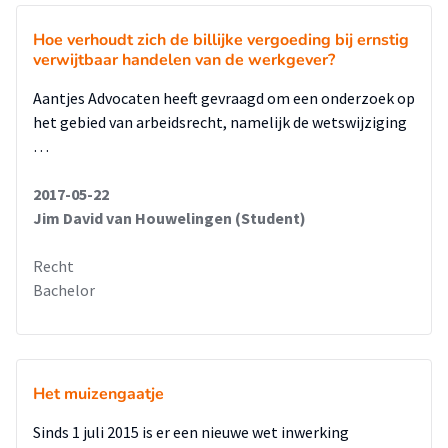
werkgever wel voldoende regie heeft gevoerd; de werkgever
is immers
Hoe verhoudt zich de billijke vergoeding bij ernstig
‘eindverantwoordelijk’ zo geeft de wet-regelgeving en
verwijtbaar handelen van de werkgever?
jurisprudentie aan.
Aantjes Advocaten heeft gevraagd om een onderzoek op
Om te onderzoeken wanneer het UWV een loonsanctie
het gebied van arbeidsrecht, namelijk de wetswijziging
terecht of onterecht vindt zijn
…
er 30 uitspraken van rechtbanken en de Centrale Raad van
Beroep onderzocht.
2017-05-22
Jim David van Houwelingen (Student)
Uit deze uitspraken is gebleken dat het UWV hoge eisen stelt
aan de zorgplicht van
Recht
de werkgever tijdens ziekte van de werknemer. In de meeste
Bachelor
gevallen (16 van de 30)
werd de loonsanctie terecht bevonden. In die gevallen was er
volgens het UWV vaak
sprake van het te laat opstarten van het tweede spoor. Ook
het kritiekloos volgen
Het muizengaatje
van het advies van de bedrijfsarts werd de werkgever nogal
Sinds 1 juli 2015 is er een nieuwe wet inwerking
eens verweten. Het