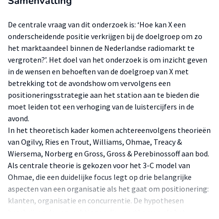
Samenvatting
De centrale vraag van dit onderzoek is: ‘Hoe kan X een
onderscheidende positie verkrijgen bij de doelgroep om zo
het marktaandeel binnen de Nederlandse radiomarkt te
vergroten?’. Het doel van het onderzoek is om inzicht geven
in de wensen en behoeften van de doelgroep van X met
betrekking tot de avondshow om vervolgens een
positioneringsstrategie aan het station aan te bieden die
moet leiden tot een verhoging van de luistercijfers in de
avond.
In het theoretisch kader komen achtereenvolgens theorieën
van Ogilvy, Ries en Trout, Williams, Ohmae, Treacy &
Wiersema, Norberg en Gross, Gross & Perebinossoff aan bod.
Als centrale theorie is gekozen voor het 3-C model van
Ohmae, die een duidelijke focus legt op drie belangrijke
aspecten van een organisatie als het gaat om positionering:
klanten, organisatie en concurrentie. De hypothesen
beschrijven de verwachtingen die voortkomen als het