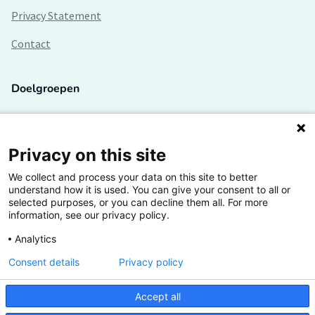
Privacy Statement
Contact
Doelgroepen
Studenten
Lectoren en onderzoekers
Privacy on this site
We collect and process your data on this site to better
Bedrijven
understand how it is used. You can give your consent to all or
selected purposes, or you can decline them all. For more
Hogescholen
information, see our privacy policy.
Analytics
Consent details
Privacy policy
De grootste kennisbank van het HBO
Accept all
Inspiratie op jouw vakgebied