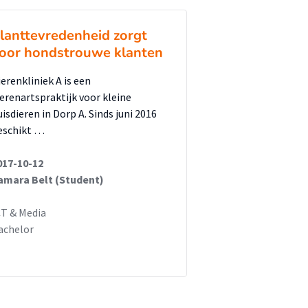
lanttevredenheid zorgt
oor hondstrouwe klanten
ierenkliniek A is een
ierenartspraktijk voor kleine
uisdieren in Dorp A. Sinds juni 2016
eschikt …
017-10-12
amara Belt (Student)
CT & Media
achelor