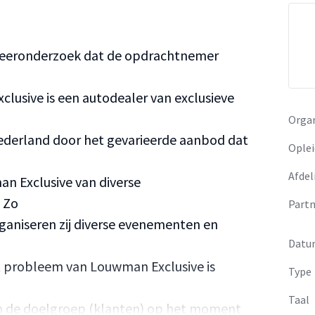
tudeeronderzoek dat de opdrachtnemer
clusive is een autodealer van exclusieve
Organ
 Nederland door het gevarieerde aanbod dat
Oplei
Afdel
n Exclusive van diverse
 Zo
Partn
organiseren zij diverse evenementen en
Datu
et probleem van Louwman Exclusive is
Type
Taal
an de doelgroep (klanten) op het moment