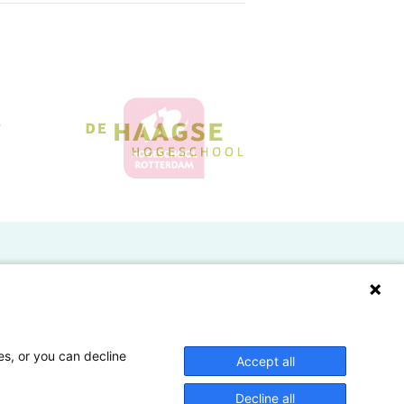
Doelgroepen
Studenten
Lectoren en onderzoekers
es, or you can decline
Accept all
Bedrijven
Decline all