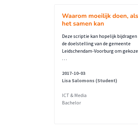
hebben de communicatiemiddele
Waarom moeilijk doen, al
huidige
het samen kan
gedrag van klanten?’
Om de probleemstelling te bea
Deze scriptie kan hopelijk bijdragen
kwalitatief onderzoek uit
de doelstelling van de gemeente
Leidschendam-Voorburg om gekoz
onder de klanten van Louwman Ex
…
de groep
vermogende en zeer vermogende
2017-10-03
interviews verwerkt de
Lisa Salomons (Student)
opdrachtnemer tot een rapport, 
ICT & Media
Dit advies moet
Bachelor
aansluiten op de volgende doelst
doelgroep bij het
verwerken van de communicatie
Louwman