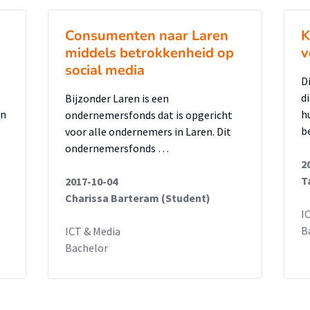
n van Louwman Exclusive invloed op het
s
Consumenten naar Laren
K
middels betrokkenheid op
v
social media
ntwoorden, voert de opdrachtnemer
D
d
Bijzonder Laren is een
en
h
ondernemersfonds dat is opgericht
clusive. Deze klanten brengt hij onder in
b
voor alle ondernemers in Laren. Dit
ondernemersfonds …
 klanten. De resultaten van deze
2
T
2017-10-04
Charissa Barteram (Student)
dat hij presenteert aan de opdrachtgever.
I
B
ICT & Media
elling: ‘Inzicht geven in het gedrag van de
Bachelor
middelen, teneinde de opdrachtgever